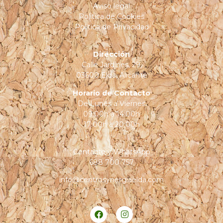
Aviso legal
Política de Cookies
Política de Privacidad
Dirección
Calle Jardines, 29,
03600 Elda, Alicante
Horario de Contacto
De Lunes a Viernes
09:00h a 14:00h
17:00h a 20:00h
Contacto y
WhatsApp
688 700 757
info@centrosynergiaelda.com