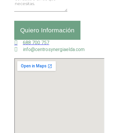
Quiero Información
688 700 757
info@centrosynergiaelda.com