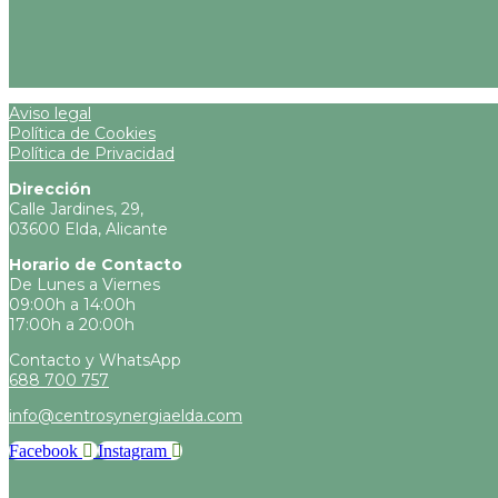
Aviso legal
Política de Cookies
Política de Privacidad
Dirección
Calle Jardines, 29,
03600 Elda, Alicante
Horario de Contacto
De Lunes a Viernes
09:00h a 14:00h
17:00h a 20:00h
Contacto y
WhatsApp
688 700 757
info@centrosynergiaelda.com
Facebook
Instagram