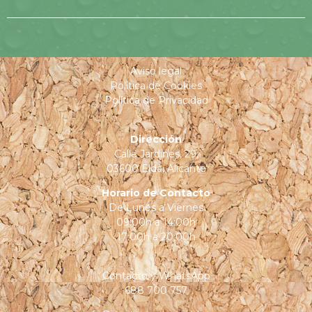
Aviso legal
Política de Cookies
Política de Privacidad
Dirección
Calle Jardines, 29,
03600 Elda, Alicante
Horario de Contacto
De Lunes a Viernes
09:00h a 14:00h
17:00h a 20:00h
Contacto y
WhatsApp
688 700 757