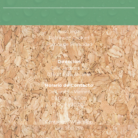
Aviso legal
Política de Cookies
Política de Privacidad
Dirección
Calle Jardines, 29,
03600 Elda, Alicante
Horario de Contacto
De Lunes a Viernes
09:00h a 14:00h
17:00h a 20:00h
Contacto y
WhatsApp
688 700 757